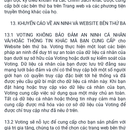
bạn đọc kỹ điều khoản và các Chính Sách khác được cung
cấp bởi các bên thứ ba trên Trang web và các phương tiện
truyền thông khác của họ.
13. KHUYẾN CÁO VỀ AN NINH VÀ WEBSITE BÊN THỨ BA
13.1 VOTING KHÔNG BẢO ĐẢM AN NINH CÁ NHÂN
VÀ/HOẶC THÔNG TIN KHÁC MÀ BẠN CUNG CẤP cho
Website bên thứ ba. Voting thực hiện một loạt các biện
pháp an ninh để duy trì sự an toàn của dữ liệu cá nhân của
bạn dưới sự sở hữu của Voting hoặc dưới sự kiểm soát của
Voting. Dữ liệu cá nhân của bạn được lưu trữ đằng sau
mạng lưới bảo đảm và chỉ có thể truy cập bởi một số người
giới hạn có quyền truy cập đặc biệt tới hệ thống và đã
được yêu cầu giữ bí mật cho dữ liệu cá nhân này. Khi bạn
đặt hàng hoặc truy cập vào dữ liệu cá nhân của bạn,
Voting cung cấp việc sử dụng qua một máy chủ an toàn.
Tất cả dữ liệu cá nhân hoặc thông tin nhạy cảm mà bạn
cung cấp được mã hóa vào cơ sở dữ liệu của Voting để
được chỉ truy cập như đã nêu ở trên.
13.2 Voting sẽ nỗ lực để cung cấp cho bạn sản phẩm với
giá trị gia tăng, chúng ta có thể chọn các trang web bên thứ