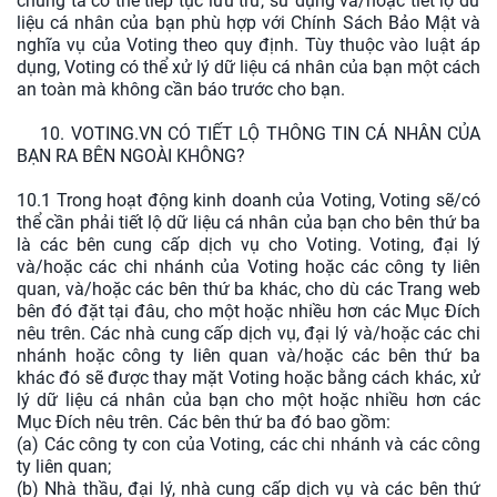
chúng ta có thể tiếp tục lưu trữ, sử dụng và/hoặc tiết lộ dữ
liệu cá nhân của bạn phù hợp với Chính Sách Bảo Mật và
nghĩa vụ của Voting theo quy định. Tùy thuộc vào luật áp
dụng, Voting có thể xử lý dữ liệu cá nhân của bạn một cách
an toàn mà không cần báo trước cho bạn.
10. VOTING.VN CÓ TIẾT LỘ THÔNG TIN CÁ NHÂN CỦA
BẠN RA BÊN NGOÀI KHÔNG?
10.1 Trong hoạt động kinh doanh của Voting, Voting sẽ/có
thể cần phải tiết lộ dữ liệu cá nhân của bạn cho bên thứ ba
là các bên cung cấp dịch vụ cho Voting. Voting, đại lý
và/hoặc các chi nhánh của Voting hoặc các công ty liên
quan, và/hoặc các bên thứ ba khác, cho dù các Trang web
bên đó đặt tại đâu, cho một hoặc nhiều hơn các Mục Đích
nêu trên. Các nhà cung cấp dịch vụ, đại lý và/hoặc các chi
nhánh hoặc công ty liên quan và/hoặc các bên thứ ba
khác đó sẽ được thay mặt Voting hoặc bằng cách khác, xử
lý dữ liệu cá nhân của bạn cho một hoặc nhiều hơn các
Mục Đích nêu trên. Các bên thứ ba đó bao gồm:
(a) Các công ty con của Voting, các chi nhánh và các công
ty liên quan;
(b) Nhà thầu, đại lý, nhà cung cấp dịch vụ và các bên thứ