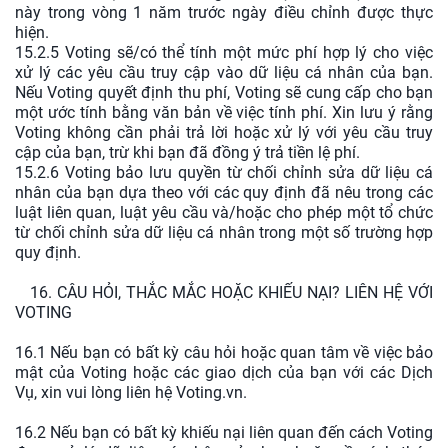
này trong vòng 1 năm trước ngày điều chỉnh được thực
hiện.
15.2.5 Voting sẽ/có thể tính một mức phí hợp lý cho việc
xử lý các yêu cầu truy cập vào dữ liệu cá nhân của bạn.
Nếu Voting quyết định thu phí, Voting sẽ cung cấp cho bạn
một ước tính bằng văn bản về việc tính phí. Xin lưu ý rằng
Voting không cần phải trả lời hoặc xử lý với yêu cầu truy
cập của bạn, trừ khi bạn đã đồng ý trả tiền lệ phí.
15.2.6 Voting bảo lưu quyền từ chối chỉnh sửa dữ liệu cá
nhân của bạn dựa theo với các quy định đã nêu trong các
luật liên quan, luật yêu cầu và/hoặc cho phép một tổ chức
từ chối chỉnh sửa dữ liệu cá nhân trong một số trường hợp
quy định.
16. CÂU HỎI, THẮC MẮC HOẶC KHIẾU NẠI? LIÊN HỆ VỚI
VOTING
16.1 Nếu bạn có bất kỳ câu hỏi hoặc quan tâm về việc bảo
mật của Voting hoặc các giao dịch của bạn với các Dịch
Vụ, xin vui lòng liên hệ Voting.vn.
16.2 Nếu bạn có bất kỳ khiếu nại liên quan đến cách Voting