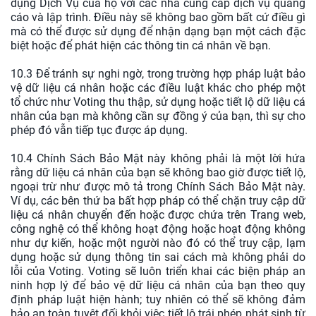
dụng Dịch Vụ của họ với các nhà cung cấp dịch vụ quảng
cáo và lập trình. Điều này sẽ không bao gồm bất cứ điều gì
mà có thể được sử dụng để nhận dạng bạn một cách đặc
biệt hoặc để phát hiện các thông tin cá nhân về bạn.
10.3 Để tránh sự nghi ngờ, trong trường hợp pháp luật bảo
vệ dữ liệu cá nhân hoặc các điều luật khác cho phép một
tổ chức như Voting thu thập, sử dụng hoặc tiết lộ dữ liệu cá
nhân của bạn mà không cần sự đồng ý của bạn, thì sự cho
phép đó vẫn tiếp tục được áp dụng.
10.4 Chính Sách Bảo Mật này không phải là một lời hứa
rằng dữ liệu cá nhân của bạn sẽ không bao giờ được tiết lộ,
ngoại trừ như được mô tả trong Chính Sách Bảo Mật này.
Ví dụ, các bên thứ ba bất hợp pháp có thể chặn truy cập dữ
liệu cá nhân chuyển đến hoặc được chứa trên Trang web,
công nghệ có thể không hoạt động hoặc hoạt động không
như dự kiến, hoặc một người nào đó có thể truy cập, lạm
dụng hoặc sử dụng thông tin sai cách mà không phải do
lỗi của Voting. Voting sẽ luôn triển khai các biện pháp an
ninh hợp lý để bảo vệ dữ liệu cá nhân của bạn theo quy
định pháp luật hiện hành; tuy nhiên có thể sẽ không đảm
bảo an toàn tuyệt đối khỏi việc tiết lộ trái phép phát sinh từ