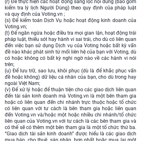
(r) Để thực hiện các hoạt động sàng lọc nội dung (bao gồm
kiểm tra lý lịch Người Dùng) theo quy định của pháp luật
và quy định của Voting.vn ;
(s) Để kiểm toán Dịch Vụ hoặc hoạt động kinh doanh của
Voting.vn;
(t) Để ngăn ngừa hoặc điều tra mọi gian lận, hoạt động trái
pháp luật, thiếu sót hay hành vi sai trái, cho dù có liên quan
đến việc bạn sử dụng Dịch vụ của Voting hoặc bất kỳ vấn
đề nào khác phát sinh từ mối liên hệ của bạn với Voting, dù
có hoặc không có bất kỳ nghi ngờ nào về các hành vi nói
trên;
(u) Để lưu trữ, sao lưu, khôi phục (dù là để khắc phục vấn
đề hoặc không) dữ liệu cá nhân của bạn, cho dù trong hay
ngoài Việt Nam;
(v) Để xử lý hoặc để thuận tiện cho các giao dịch liên quan
đến tài sản kinh doanh mà Voting.vn là một bên tham gia
hoặc có liên quan đến chi nhánh trực thuộc hoặc tổ chức
có liên quan với tư cách là bên tham gia hoặc liên quan
đến Voting.vn và/hoặc một hoặc nhiều chi nhánh/tổ chức
liên quan của Voting.vn với tư cách là các bên tham gia và
có thể sẽ có thêm một bên tham gia là một tổ chức thứ ba.
“Giao dịch tài sản kinh doanh” được hiểu là các giao dịch
mua bán, cho thuê, sáp nhập, hợp nhất hoặc mua lại một