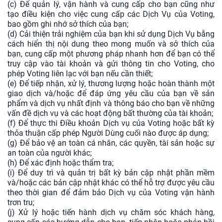
(c) Để quản lý, vận hành và cung cấp cho bạn cũng như
tạo điều kiện cho việc cung cấp các Dịch Vụ của Voting,
bao gồm ghi nhớ sở thích của bạn;
(d) Cải thiện trải nghiệm của bạn khi sử dụng Dịch Vụ bằng
cách hiển thị nội dung theo mong muốn và sở thích của
bạn, cung cấp một phương pháp nhanh hơn để bạn có thể
truy cập vào tài khoản và gửi thông tin cho Voting, cho
phép Voting liên lạc với bạn nếu cần thiết;
(e) Để tiếp nhận, xử lý, thương lượng hoặc hoàn thành một
giao dịch và/hoặc để đáp ứng yêu cầu của bạn về sản
phẩm và dịch vụ nhất định và thông báo cho bạn về những
vấn đề dịch vụ và các hoạt động bất thường của tài khoản;
(f) Để thực thi Điều khoản Dịch vụ của Voting hoặc bất kỳ
thỏa thuận cấp phép Người Dùng cuối nào được áp dụng;
(g) Để bảo vệ an toàn cá nhân, các quyền, tài sản hoặc sự
an toàn của người khác;
(h) Để xác định hoặc thẩm tra;
(i) Để duy trì và quản trị bất kỳ bản cập nhật phần mềm
và/hoặc các bản cập nhật khác có thể hỗ trợ được yêu cầu
theo thời gian để đảm bảo Dịch vụ của Voting vận hành
trơn tru;
(j) Xử lý hoặc tiến hành dịch vụ chăm sóc khách hàng,