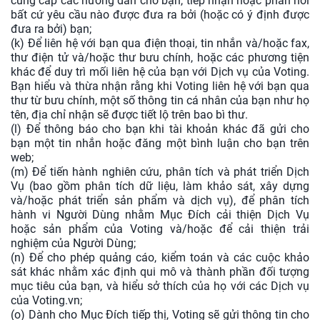
cung cấp các hướng dẫn cho bạn, tiếp nhận hoặc phản hồi
bất cứ yêu cầu nào được đưa ra bởi (hoặc có ý định được
đưa ra bởi) bạn;
(k) Để liên hệ với bạn qua điện thoại, tin nhắn và/hoặc fax,
thư điện tử và/hoặc thư bưu chính, hoặc các phương tiện
khác để duy trì mối liên hệ của bạn với Dịch vụ của Voting.
Bạn hiểu và thừa nhận rằng khi Voting liên hệ với bạn qua
thư từ bưu chính, một số thông tin cá nhân của bạn như họ
tên, địa chỉ nhận sẽ được tiết lộ trên bao bì thư.
(l) Để thông báo cho bạn khi tài khoản khác đã gửi cho
bạn một tin nhắn hoặc đăng một bình luận cho bạn trên
web;
(m) Để tiến hành nghiên cứu, phân tích và phát triển Dịch
Vụ (bao gồm phân tích dữ liệu, làm khảo sát, xây dựng
và/hoặc phát triển sản phẩm và dịch vụ), để phân tích
hành vi Người Dùng nhằm Mục Đích cải thiện Dịch Vụ
hoặc sản phẩm của Voting và/hoặc để cải thiện trải
nghiệm của Người Dùng;
(n) Để cho phép quảng cáo, kiểm toán và các cuộc khảo
sát khác nhằm xác định qui mô và thành phần đối tượng
mục tiêu của bạn, và hiểu sở thích của họ với các Dịch vụ
của Voting.vn;
(o) Dành cho Mục Đích tiếp thị, Voting sẽ gửi thông tin cho