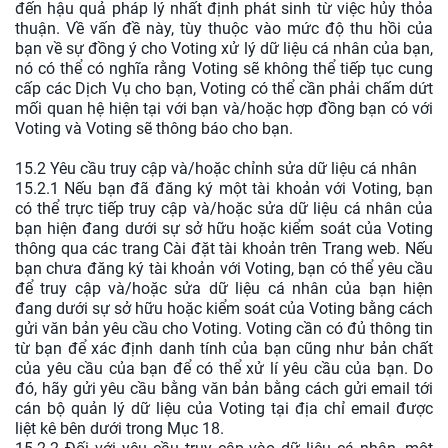
đến hậu quả pháp lý nhất định phát sinh từ việc hủy thỏa
thuận. Về vấn đề này, tùy thuộc vào mức độ thu hồi của
bạn về sự đồng ý cho Voting xử lý dữ liệu cá nhân của bạn,
nó có thể có nghĩa rằng Voting sẽ không thể tiếp tục cung
cấp các Dịch Vụ cho bạn, Voting có thể cần phải chấm dứt
mối quan hệ hiện tại với bạn và/hoặc hợp đồng bạn có với
Voting và Voting sẽ thông báo cho bạn.
15.2 Yêu cầu truy cập và/hoặc chỉnh sửa dữ liệu cá nhân
15.2.1 Nếu bạn đã đăng ký một tài khoản với Voting, bạn
có thể trực tiếp truy cập và/hoặc sửa dữ liệu cá nhân của
bạn hiện đang dưới sự sở hữu hoặc kiểm soát của Voting
thông qua các trang Cài đặt tài khoản trên Trang web. Nếu
bạn chưa đăng ký tài khoản với Voting, bạn có thể yêu cầu
để truy cập và/hoặc sửa dữ liệu cá nhân của bạn hiện
đang dưới sự sở hữu hoặc kiểm soát của Voting bằng cách
gửi văn bản yêu cầu cho Voting. Voting cần có đủ thông tin
từ bạn để xác định danh tính của bạn cũng như bản chất
của yêu cầu của bạn để có thể xử lí yêu cầu của bạn. Do
đó, hãy gửi yêu cầu bằng văn bản bằng cách gửi email tới
cán bộ quản lý dữ liệu của Voting tại địa chỉ email được
liệt kê bên dưới trong Mục 18.