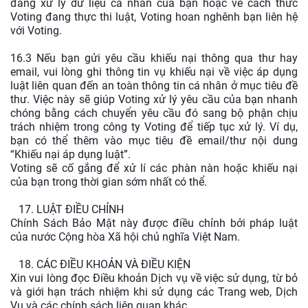
đang xử lý dữ liệu cá nhân của bạn hoặc về cách thức
Voting đang thực thi luật, Voting hoan nghênh bạn liên hệ
với Voting.
16.3 Nếu bạn gửi yêu cầu khiếu nại thông qua thư hay
email, vui lòng ghi thông tin vụ khiếu nại về việc áp dụng
luật liên quan đến an toàn thông tin cá nhân ở mục tiêu đề
thư. Việc này sẽ giúp Voting xử lý yêu cầu của bạn nhanh
chóng bằng cách chuyển yêu cầu đó sang bộ phận chịu
trách nhiệm trong công ty Voting để tiếp tục xử lý. Ví dụ,
bạn có thể thêm vào mục tiêu đề email/thư nội dung
“Khiếu nại áp dụng luật”.
Voting sẽ cố gắng để xử lí các phàn nàn hoặc khiếu nại
của bạn trong thời gian sớm nhất có thể.
17. LUẬT ĐIỀU CHỈNH
Chính Sách Bảo Mật này được điều chỉnh bởi pháp luật
của nước Cộng hòa Xã hội chủ nghĩa Việt Nam.
18. CÁC ĐIỀU KHOẢN VÀ ĐIỀU KIỆN
Xin vui lòng đọc Điều khoản Dịch vụ về việc sử dụng, từ bỏ
và giới hạn trách nhiệm khi sử dụng các Trang web, Dịch
Vụ và các chính sách liên quan khác.