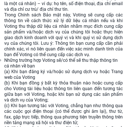
là một cá nhân) – ví dụ: họ tên, số điện thoại, địa chỉ email
và địa chỉ cư trú/ địa chỉ thư tín.
Trong Chính sách Bảo mật này, Voting sẽ cung cấp các
thông tin về cách thức xử lý dữ liệu cá nhân nếu và khi
Voting thu thập dữ liệu cá nhân nhằm mục đích cung cấp
sản phẩm và/hoặc dịch vụ của chúng tôi hoặc thực hiện
giao dịch kinh doanh với quý vị và khi quý vị sử dụng dịch
vụ của chúng tôi. Lưu ý: Thông tin bạn cung cấp cần phải
chính xác, vì nó liên quan đến việc xác minh danh tính của
bạn để Voting có thể cung cấp các dịch vụ.
Những trường hợp Voting sẽ/có thể sẽ thu thập thông tin
cá nhân về bạn
(a) Khi bạn đăng ký và/hoặc sử dụng dịch vụ hoặc Trang
web của Voting
(b) Khi bạn đồng ý bất kỳ thỏa thuận nào hoặc cung cấp
cho Voting tài liệu hoặc thông tin liên quan đến tương tác
giữa bạn với Voting, hoặc khi bạn sử dụng các sản phẩm
và dịch vụ của Voting;
(c) Khi bạn tương tác với Voting, chẳng hạn như thông qua
các cuộc gọi điện thoại (có thể được ghi âm lại), thư từ,
fax, gặp trực tiếp, thông qua phương tiện truyền thông trên
nền tảng mạng xã hội và thư điện tử;