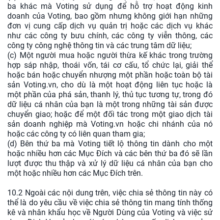
ba khác mà Voting sử dụng để hỗ trợ hoạt động kinh
doanh của Voting, bao gồm nhưng không giới hạn những
đơn vị cung cấp dịch vụ quản trị hoặc các dịch vụ khác
như các công ty bưu chính, các công ty viễn thông, các
công ty công nghệ thông tin và các trung tâm dữ liệu;
(c) Một người mua hoặc người thừa kế khác trong trường
hợp sáp nhập, thoái vốn, tái cơ cấu, tổ chức lại, giải thể
hoặc bán hoặc chuyển nhượng một phần hoặc toàn bộ tài
sản Voting.vn, cho dù là một hoạt động liên tục hoặc là
một phần của phá sản, thanh lý, thủ tục tương tự, trong đó
dữ liệu cá nhân của bạn là một trong những tài sản được
chuyển giao; hoặc để một đối tác trong một giao dịch tài
sản doanh nghiệp mà Voting.vn hoặc chi nhánh của nó
hoặc các công ty có liên quan tham gia;
(d) Bên thứ ba mà Voting tiết lộ thông tin dành cho một
hoặc nhiều hơn các Mục Đích và các bên thứ ba đó sẽ lần
lượt được thu thập và xử lý dữ liệu cá nhân của bạn cho
một hoặc nhiều hơn các Mục Đích trên.
10.2 Ngoài các nội dung trên, việc chia sẻ thông tin này có
thể là do yêu cầu về việc chia sẻ thông tin mang tính thống
kê và nhân khẩu học về Người Dùng của Voting và việc sử