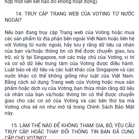
hợp một liên kết nào đó không hoạt động).
14. TRUY CẬP TRANG WEB CỦA VOTING TỪ NƯỚC
NGOÀI?
Nếu bạn đang truy cập Trang web của Voting hoặc mua
các sản phẩm từ địa phận bên ngoài Việt Nam hoặc liên hệ
với Voting từ nước ngoài, hãy lưu ý rằng dữ liệu cá nhân
của bạn và/hoặc thông tin có thể được chuyển giao, lưu
trữ, xử lý tại Singapore, nơi các máy chủ của Voting, vị trí
và cơ sở dữ liệu trung tâm của Voting được điều hành.
Luật bảo vệ dữ liệu và các luật khác của Singapore và các
nước khác có thể không giống như luật của Việt Nam.
Bằng cách sử dụng Trang web của Voting hoặc mua sản
phẩm hoặc dịch vụ của Voting, bạn thừa nhận rằng dữ liệu
cá nhân của bạn và/hoặc thông tin có thể được chuyển
giao cho các cơ sở của Voting và các bên thứ ba mà
Voting chia sẻ nó như mô tả trong Chính Sách Bảo Mật
này.
15. LÀM THẾ NÀO ĐỂ KHÔNG THAM GIA, BỎ, YÊU CẦU
TRUY CẬP, HOẶC THAY ĐỔI THÔNG TIN BẠN ĐÃ CUNG
CẤP CHO VOTING?