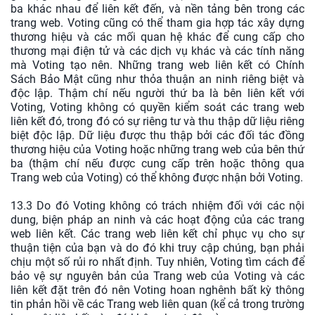
ba khác nhau để liên kết đến, và nền tảng bên trong các
trang web. Voting cũng có thể tham gia hợp tác xây dựng
thương hiệu và các mối quan hệ khác để cung cấp cho
thương mại điện tử và các dịch vụ khác và các tính năng
mà Voting tạo nên. Những trang web liên kết có Chính
Sách Bảo Mật cũng như thỏa thuận an ninh riêng biệt và
độc lập. Thậm chí nếu người thứ ba là bên liên kết với
Voting, Voting không có quyền kiểm soát các trang web
liên kết đó, trong đó có sự riêng tư và thu thập dữ liệu riêng
biệt độc lập. Dữ liệu được thu thập bởi các đối tác đồng
thương hiệu của Voting hoặc những trang web của bên thứ
ba (thậm chí nếu được cung cấp trên hoặc thông qua
Trang web của Voting) có thể không được nhận bởi Voting.
13.3 Do đó Voting không có trách nhiệm đối với các nội
dung, biện pháp an ninh và các hoạt động của các trang
web liên kết. Các trang web liên kết chỉ phục vụ cho sự
thuận tiện của bạn và do đó khi truy cập chúng, bạn phải
chịu một số rủi ro nhất định. Tuy nhiên, Voting tìm cách để
bảo vệ sự nguyên bản của Trang web của Voting và các
liên kết đặt trên đó nên Voting hoan nghênh bất kỳ thông
tin phản hồi về các Trang web liên quan (kể cả trong trường