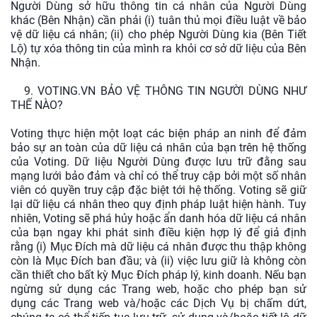
Người Dùng sở hữu thông tin cá nhân của Người Dùng
khác (Bên Nhận) cần phải (i) tuân thủ mọi điều luật về bảo
vệ dữ liệu cá nhân; (ii) cho phép Người Dùng kia (Bên Tiết
Lộ) tự xóa thông tin của mình ra khỏi cơ sở dữ liệu của Bên
Nhận.
9. VOTING.VN BẢO VỆ THÔNG TIN NGƯỜI DÙNG NHƯ
THẾ NÀO?
Voting thực hiện một loạt các biện pháp an ninh để đảm
bảo sự an toàn của dữ liệu cá nhân của bạn trên hệ thống
của Voting. Dữ liệu Người Dùng được lưu trữ đằng sau
mạng lưới bảo đảm và chỉ có thể truy cập bởi một số nhân
viên có quyền truy cập đặc biệt tới hệ thống. Voting sẽ giữ
lại dữ liệu cá nhân theo quy định pháp luật hiện hành. Tuy
nhiên, Voting sẽ phá hủy hoặc ẩn danh hóa dữ liệu cá nhân
của bạn ngay khi phát sinh điều kiện hợp lý để giả định
rằng (i) Mục Đích mà dữ liệu cá nhân được thu thập không
còn là Mục Đích ban đầu; và (ii) việc lưu giữ là không còn
cần thiết cho bất kỳ Mục Đích pháp lý, kinh doanh. Nếu bạn
ngừng sử dụng các Trang web, hoặc cho phép bạn sử
dụng các Trang web và/hoặc các Dịch Vụ bị chấm dứt,