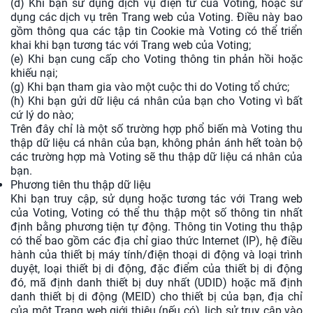
(d) Khi bạn sử dụng dịch vụ điện tử của Voting, hoặc sử
dụng các dịch vụ trên Trang web của Voting. Điều này bao
gồm thông qua các tập tin Cookie mà Voting có thể triển
khai khi bạn tương tác với Trang web của Voting;
(e) Khi bạn cung cấp cho Voting thông tin phản hồi hoặc
khiếu nại;
(g) Khi bạn tham gia vào một cuộc thi do Voting tổ chức;
(h) Khi bạn gửi dữ liệu cá nhân của bạn cho Voting vì bất
cứ lý do nào;
Trên đây chỉ là một số trường hợp phổ biến mà Voting thu
thập dữ liệu cá nhân của bạn, không phản ánh hết toàn bộ
các trường hợp mà Voting sẽ thu thập dữ liệu cá nhân của
bạn.
Phương tiên thu thập dữ liệu
Khi bạn truy cập, sử dụng hoặc tương tác với Trang web
của Voting, Voting có thể thu thập một số thông tin nhất
định bằng phương tiện tự động. Thông tin Voting thu thập
có thể bao gồm các địa chỉ giao thức Internet (IP), hệ điều
hành của thiết bị máy tính/điện thoại di động và loại trình
duyệt, loại thiết bị di động, đặc điểm của thiết bị di động
đó, mã định danh thiết bị duy nhất (UDID) hoặc mã định
danh thiết bị di động (MEID) cho thiết bị của bạn, địa chỉ
của một Trang web giới thiệu (nếu có), lịch sử truy cập vào