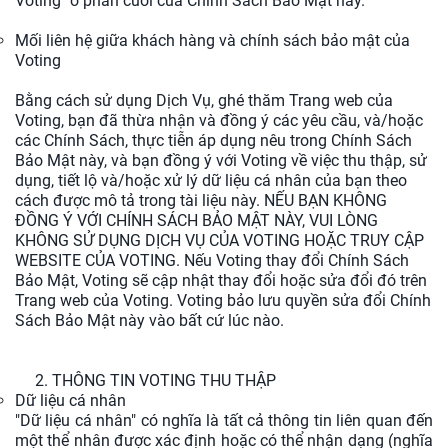
Voting" ở phần cuối của Chính Sách Bảo Mật này.
Mối liên hệ giữa khách hàng và chính sách bảo mật của
Voting
Bằng cách sử dụng Dịch Vụ, ghé thăm Trang web của
Voting, bạn đã thừa nhận và đồng ý các yêu cầu, và/hoặc
các Chính Sách, thực tiễn áp dụng nêu trong Chính Sách
Bảo Mật này, và bạn đồng ý với Voting về việc thu thập, sử
dụng, tiết lộ và/hoặc xử lý dữ liệu cá nhân của bạn theo
cách được mô tả trong tài liệu này. NẾU BẠN KHÔNG
ĐỒNG Ý VỚI CHÍNH SÁCH BẢO MẬT NÀY, VUI LÒNG
KHÔNG SỬ DỤNG DỊCH VỤ CỦA VOTING HOẶC TRUY CẬP
WEBSITE CỦA VOTING. Nếu Voting thay đổi Chính Sách
Bảo Mật, Voting sẽ cập nhật thay đổi hoặc sửa đổi đó trên
Trang web của Voting. Voting bảo lưu quyền sửa đổi Chính
Sách Bảo Mật này vào bất cứ lúc nào.
2. THÔNG TIN VOTING THU THẬP
Dữ liệu cá nhân
"Dữ liệu cá nhân" có nghĩa là tất cả thông tin liên quan đến
một thể nhân được xác định hoặc có thể nhận dạng (nghĩa