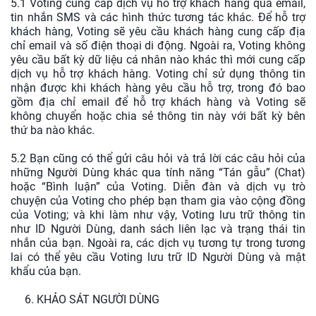
5.1 Voting cung cấp dịch vụ hỗ trợ khách hàng qua email,
tin nhắn SMS và các hình thức tương tác khác. Để hỗ trợ
khách hàng, Voting sẽ yêu cầu khách hàng cung cấp địa
chỉ email và số điện thoại di động. Ngoài ra, Voting không
yêu cầu bất kỳ dữ liệu cá nhân nào khác thì mới cung cấp
dịch vụ hỗ trợ khách hàng. Voting chỉ sử dụng thông tin
nhận được khi khách hàng yêu cầu hỗ trợ, trong đó bao
gồm địa chỉ email để hỗ trợ khách hàng và Voting sẽ
không chuyển hoặc chia sẻ thông tin này với bất kỳ bên
thứ ba nào khác.
5.2 Bạn cũng có thể gửi câu hỏi và trả lời các câu hỏi của
những Người Dùng khác qua tính năng “Tán gẫu” (Chat)
hoặc “Bình luận” của Voting. Diễn đàn và dịch vụ trò
chuyện của Voting cho phép bạn tham gia vào cộng đồng
của Voting; và khi làm như vậy, Voting lưu trữ thông tin
như ID Người Dùng, danh sách liên lạc và trạng thái tin
nhắn của bạn. Ngoài ra, các dịch vụ tương tự trong tương
lai có thể yêu cầu Voting lưu trữ ID Người Dùng và mật
khẩu của bạn.
6. KHẢO SÁT NGƯỜI DÙNG