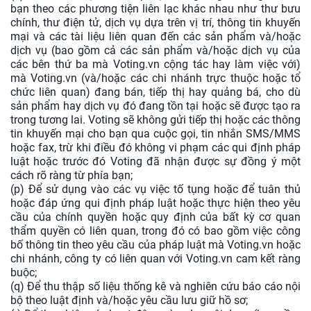
bạn theo các phương tiện liên lạc khác nhau như thư bưu
chính, thư điện tử, dịch vụ dựa trên vị trí, thông tin khuyến
mại và các tài liệu liên quan đến các sản phẩm và/hoặc
dịch vụ (bao gồm cả các sản phẩm và/hoặc dịch vụ của
các bên thứ ba mà Voting.vn cộng tác hay làm việc với)
mà Voting.vn (và/hoặc các chi nhánh trực thuộc hoặc tổ
chức liên quan) đang bán, tiếp thị hay quảng bá, cho dù
sản phẩm hay dịch vụ đó đang tồn tại hoặc sẽ được tạo ra
trong tương lai. Voting sẽ không gửi tiếp thị hoặc các thông
tin khuyến mại cho bạn qua cuộc gọi, tin nhắn SMS/MMS
hoặc fax, trừ khi điều đó không vi phạm các qui định pháp
luật hoặc trước đó Voting đã nhận được sự đồng ý một
cách rõ ràng từ phía bạn;
(p) Để sử dụng vào các vụ việc tố tụng hoặc để tuân thủ
hoặc đáp ứng qui định pháp luật hoặc thực hiện theo yêu
cầu của chính quyền hoặc quy định của bất kỳ cơ quan
thẩm quyền có liên quan, trong đó có bao gồm việc công
bố thông tin theo yêu cầu của pháp luật mà Voting.vn hoặc
chi nhánh, công ty có liên quan với Voting.vn cam kết ràng
buộc;
(q) Để thu thập số liệu thống kê và nghiên cứu báo cáo nội
bộ theo luật định và/hoặc yêu cầu lưu giữ hồ sơ;