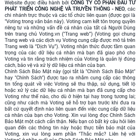
Website được điều hành bởi
CÔNG TY CỔ PHẦN ĐẦU TƯ
PHÁT TRIỂN CÔNG NGHỆ VÀ TRUYỀN THÔNG - NEO
, các
chi nhánh trực thuộc và các tổ chức liên quan (được gọi là
"Voting trong văn bản này). Voting cam kết tôn trọng quyền
riêng tư và những vấn đề cá nhân của tất cả Người Dùng
trên trang chủ Voting.vn ("Trang web”) (Voting gọi chung
Trang web và các dịch vụ Voting cung cấp được mô tả trên
Trang web là “Dịch Vụ”). Voting nhận thức được tầm quan
trọng của các dữ liệu cá nhân mà bạn đã giao phó cho
Voting và tin rằng trách nhiệm của Voting là quản lý đúng
cách, bảo vệ và xử lý dữ liệu cá nhân của bạn.
Chính Sách Bảo Mật này (gọi tắt là "Chính Sách Bảo Mật"
hay "Chính Sách") được tạo ra nhằm cung cấp các thông
tin tổng quát về việc Voting sẽ thu thập, sử dụng, tiết lộ
hoặc xử lý các dữ liệu cá nhân mà bạn đã cung cấp cho
Voting như thế nào, cho dù ở hiện tại hay trong tương lai;
cũng như cách mà Voting sẽ hỗ trợ bạn trước khi đưa ra
bất cứ quyết định nào liên quan đến việc cung cấp dữ liệu
cá nhân của bạn cho Voting. Xin vui lòng đọc Chính Sách
Bảo Mật một cách cẩn thận. Nếu bạn có bất kỳ câu hỏi liên
quan đến các thông tin này hoặc thực tiễn bảo mật của
Voting, xin vui lòng xem phần "Thắc mắc? Liên hệ với