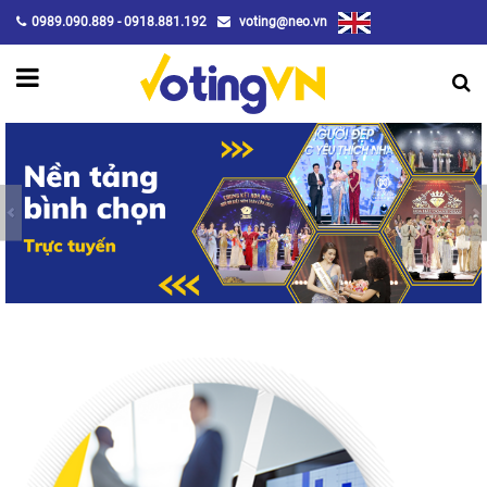
0989.090.889 - 0918.881.192
voting@neo.vn