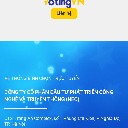
Liên hệ
HỆ THỐNG BÌNH CHỌN TRỰC TUYẾN
CÔNG TY CỔ PHẦN ĐẦU TƯ PHÁT TRIỂN CÔNG
NGHỆ VÀ TRUYỀN THÔNG (NEO)