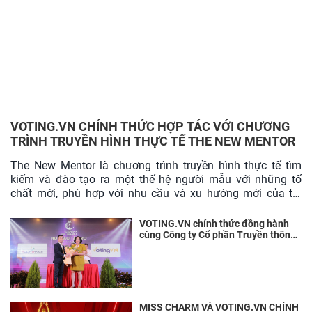
VOTING.VN CHÍNH THỨC HỢP TÁC VỚI CHƯƠNG
TRÌNH TRUYỀN HÌNH THỰC TẾ THE NEW MENTOR
The New Mentor là chương trình truyền hình thực tế tìm
kiếm và đào tạo ra một thế hệ người mẫu với những tố
chất mới, phù hợp với nhu cầu và xu hướng mới của thị
trường.
VOTING.VN chính thức đồng hành
cùng Công ty Cổ phần Truyền thông
Đa phong cách trong chặng đường
tìm kiếm Hoa khôi Du lịch Tây Bắc-
Sa Pa 2023
MISS CHARM VÀ VOTING.VN CHÍNH